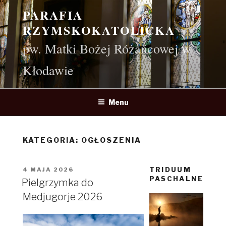
Przejdź
PARAFIA
do
RZYMSKOKATOLICKA
treści
pw. Matki Bożej Różańcowej w
Kłodawie
Menu
KATEGORIA:
OGŁOSZENIA
TRIDUUM
OPUBLIKOWANE
4 MAJA 2026
PASCHALNE
W
Pielgrzymka do
Medjugorje 2026