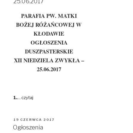
25.06.2017
PARAFIA PW. MATKI
BOŻEJ RÓŻAŃCOWEJ W
KŁODAWIE
OGŁOSZENIA
DUSZPASTERSKIE
XII NIEDZIELA ZWYKŁA –
25.06.2017
1.
…
czytaj
OPUBLIKOWANE
19 CZERWCA 2017
W
Ogłoszenia