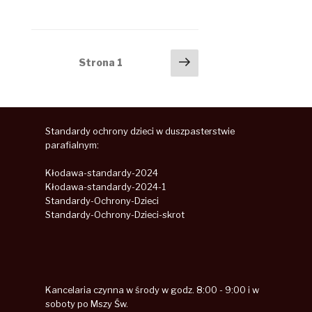
Stronicowanie
Następna
Strona
1
strona
wpisów
Standardy ochrony dzieci w duszpasterstwie
parafialnym:
Kłodawa-standardy-2024
Kłodawa-standardy-2024-1
Standardy-Ochrony-Dzieci
Standardy-Ochrony-Dzieci-skrot
Kancelaria czynna w środy w godz. 8:00 - 9:00 i w
soboty po Mszy Św.