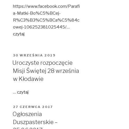
https://www.facebook.com/Parafi
a-Matki-Bo%C5%BCej-
R%C3%B3%C5%BCa%C5%84c
owej-106252381025445/…
czytaj
OPUBLIKOWANE
30 WRZEŚNIA 2019
W
Uroczyste rozpoczęcie
Misji Świętej 28 września
w Kłodawie
…
czytaj
OPUBLIKOWANE
27 CZERWCA 2017
W
Ogłoszenia
Duszpasterskie –