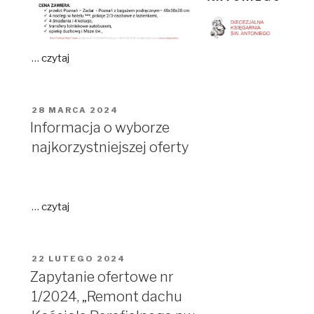
…
czytaj
OPUBLIKOWANE
28 MARCA 2024
W
Informacja o wyborze
najkorzystniejszej oferty
…
czytaj
OPUBLIKOWANE
22 LUTEGO 2024
W
Zapytanie ofertowe nr
1/2024, „Remont dachu