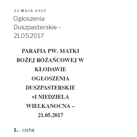
OPUBLIKOWANE
21 MAJA 2017
W
Ogłoszenia
Duszpasterskie –
21.05.2017
PARAFIA PW. MATKI
BOŻEJ RÓŻAŃCOWEJ W
KŁODAWIE
OGŁOSZENIA
DUSZPASTERSKIE
vI NIEDZIELA
WIELKANOCNA –
21.05.2017
1.
…
czytaj