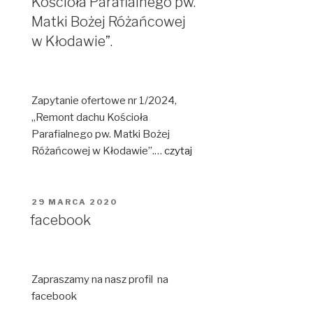
Kościoła Parafialnego pw.
Matki Bożej Różańcowej
w Kłodawie”.
Zapytanie ofertowe nr 1/2024,
„Remont dachu Kościoła
Parafialnego pw. Matki Bożej
Różańcowej w Kłodawie”.…
czytaj
OPUBLIKOWANE
29 MARCA 2020
W
facebook
Zapraszamy na nasz profil na
facebook