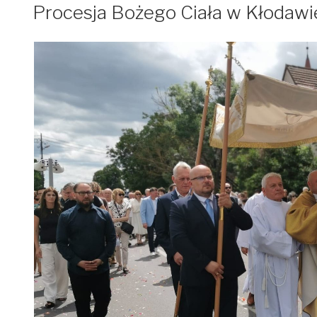
W
Procesja Bożego Ciała w Kłodawi