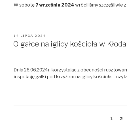
W sobotę
7 września 2024
wróciliśmy szczęśliwie z
OPUBLIKOWANE
14 LIPCA 2024
W
O gałce na iglicy kościoła w Kłod
Dnia 26.06.2024r. korzystając z obecności rusztow
inspekcję gałki pod krzyżem na iglicy kościoła.…
czyta
Stronicowanie
Strona
1
St
2