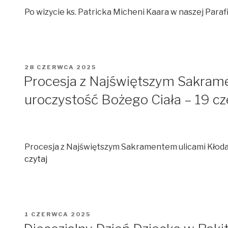
Po wizycie ks. Patricka Micheni Kaara w naszej Parafii
OPUBLIKOWANE
28 CZERWCA 2025
W
Procesja z Najświętszym Sakram
uroczystość Bożego Ciała – 19 c
Procesja z Najświętszym Sakramentem ulicami Kłoda
czytaj
OPUBLIKOWANE
1 CZERWCA 2025
W