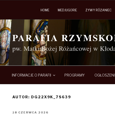
HOME
MEDJUGORIE
ŻYWY RÓŻANIEC
Przejdź
do
PARAFIA RZYMSK
treści
pw. Matki Bożej Różańcowej w Kłod
INFORMACJE O PARAFII
PROGRAMY
OGŁOSZENI
AUTOR:
DG22X9K_7S639
OPUBLIKOWANE
18 CZERWCA 2026