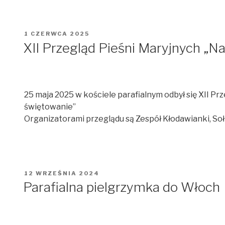
OPUBLIKOWANE
1 CZERWCA 2025
W
XII Przegląd Pieśni Maryjnych „
25 maja 2025 w kościele parafialnym odbył się XII P
świętowanie”
Organizatorami przeglądu są Zespół Kłodawianki, So
OPUBLIKOWANE
12 WRZEŚNIA 2024
W
Parafialna pielgrzymka do Włoch