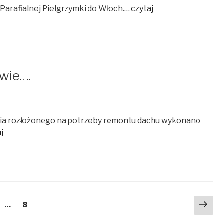
 Parafialnej Pielgrzymki do Włoch.…
czytaj
awie….
ania rozłożonego na potrzeby remontu dachu wykonano
j
Na
rona
…
Strona
8
st