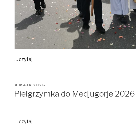
…
czytaj
OPUBLIKOWANE
4 MAJA 2026
W
Pielgrzymka do Medjugorje 2026
…
czytaj