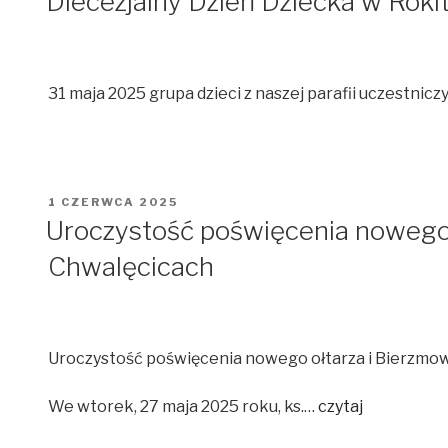
Diecezjalny Dzień Dziecka w Roki
31 maja 2025 grupa dzieci z naszej parafii uczestnic
OPUBLIKOWANE
1 CZERWCA 2025
W
Uroczystość poświęcenia nowego 
Chwalęcicach
Uroczystość poświęcenia nowego ołtarza i Bierzmo
We wtorek, 27 maja 2025 roku, ks.…
czytaj