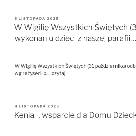
OPUBLIKOWANE
5 LISTOPADA 2025
W
W Wigilię Wszystkich Świętych (31
wykonaniu dzieci z naszej parafii
W Wigilię Wszystkich Świętych (31 października) odbył
wg reżyserii p.…
czytaj
OPUBLIKOWANE
4 LISTOPADA 2025
W
Kenia… wsparcie dla Domu Dziec