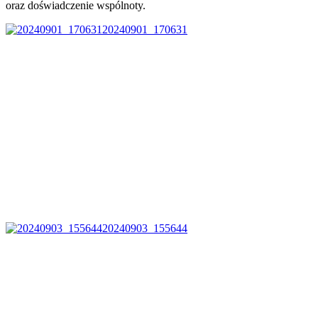
oraz doświadczenie wspólnoty.
20240901_170631
20240903_155644