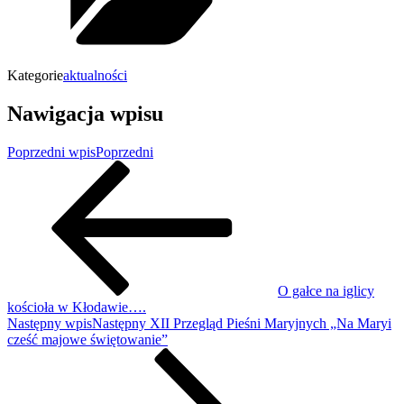
Kategorie
aktualności
Nawigacja wpisu
Poprzedni wpis
Poprzedni
O gałce na iglicy
kościoła w Kłodawie….
Następny wpis
Następny
XII Przegląd Pieśni Maryjnych „Na Maryi
cześć majowe świętowanie”