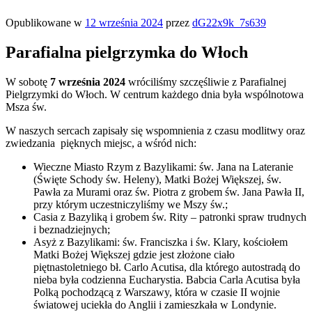
Opublikowane w
12 września 2024
przez
dG22x9k_7s639
Parafialna pielgrzymka do Włoch
W sobotę
7 września 2024
wróciliśmy szczęśliwie z Parafialnej
Pielgrzymki do Włoch. W centrum każdego dnia była wspólnotowa
Msza św.
W naszych sercach zapisały się wspomnienia z czasu modlitwy oraz
zwiedzania pięknych miejsc, a wśród nich:
Wieczne Miasto Rzym z Bazylikami: św. Jana na Lateranie
(Święte Schody św. Heleny), Matki Bożej Większej, św.
Pawła za Murami oraz św. Piotra z grobem św. Jana Pawła II,
przy którym uczestniczyliśmy we Mszy św.;
Casia z Bazyliką i grobem św. Rity – patronki spraw trudnych
i beznadziejnych;
Asyż z Bazylikami: św. Franciszka i św. Klary, kościołem
Matki Bożej Większej gdzie jest złożone ciało
piętnastoletniego bł. Carlo Acutisa, dla którego autostradą do
nieba była codzienna Eucharystia. Babcia Carla Acutisa była
Polką pochodzącą z Warszawy, która w czasie II wojnie
światowej uciekła do Anglii i zamieszkała w Londynie.