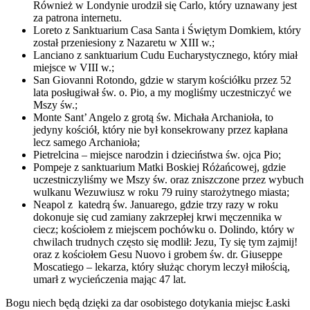
Również w Londynie urodził się Carlo, który uznawany jest
za patrona internetu.
Loreto z Sanktuarium Casa Santa i Świętym Domkiem, który
został przeniesiony z Nazaretu w XIII w.;
Lanciano z sanktuarium Cudu Eucharystycznego, który miał
miejsce w VIII w.;
San Giovanni Rotondo, gdzie w starym kościółku przez 52
lata posługiwał św. o. Pio, a my mogliśmy uczestniczyć we
Mszy św.;
Monte Sant’ Angelo z grotą św. Michała Archanioła, to
jedyny kościół, który nie był konsekrowany przez kapłana
lecz samego Archanioła;
Pietrelcina – miejsce narodzin i dzieciństwa św. ojca Pio;
Pompeje z sanktuarium Matki Boskiej Różańcowej, gdzie
uczestniczyliśmy we Mszy św. oraz zniszczone przez wybuch
wulkanu Wezuwiusz w roku 79 ruiny starożytnego miasta;
Neapol z katedrą św. Januarego, gdzie trzy razy w roku
dokonuje się cud zamiany zakrzepłej krwi męczennika w
ciecz; kościołem z miejscem pochówku o. Dolindo, który w
chwilach trudnych często się modlił: Jezu, Ty się tym zajmij!
oraz z kościołem Gesu Nuovo i grobem św. dr. Giuseppe
Moscatiego – lekarza, który służąc chorym leczył miłością,
umarł z wycieńczenia mając 47 lat.
Bogu niech będą dzięki za dar osobistego dotykania miejsc Łaski