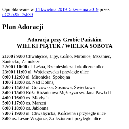
Opublikowane w
14 kwietnia 2019
15 kwietnia 2019
przez
dG22x9k_7s639
Plan Adoracji
Adoracja przy Grobie Pańskim
WIELKI PIĄTEK / WIELKA SOBOTA
21:00 i 9:00
Chwalęcice, Lipy, Łośno, Mironice, Mszaniec,
Santocko, Zamoksze
22:00 i 10:00
ul. Leśna, Rzemieślnicza i okoliczne ulice
23:00 i 11:00
ul. Wojcieszycka i przyległe ulice
0:00 i 12:00
ul. Mironicka, Spokojna
1:00 i 13:00
os. Nad Doliną
2:00 i 14:00
ul. Gorzowska, Sosnowa, Świerkowa
3:00 i 15:00
Róża Różańcowa Mężczyzn św. Jana Pawła II
4:00 i 16:00
os. Młodych
5:00 i 17:00
os. Marzeń
6:00 i 18:00
os. Jabłonna
7:00 i 19:00
ul. Chwalęcicka, Kościelna i przyległe ulice
8:00
os. Leśne Wzgórze, Za Jeziorem i przyległe ulice