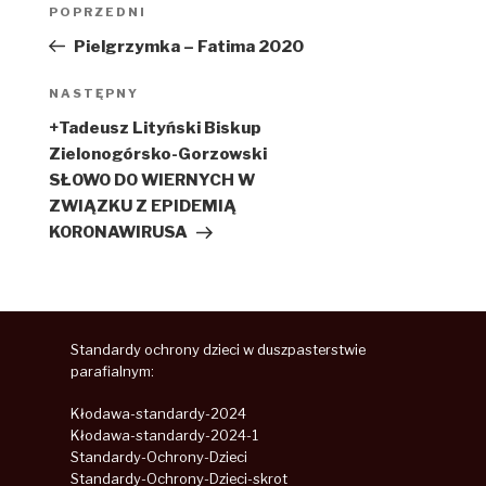
Nawigacja
POPRZEDNI
Poprzedni
wpisu
wpis
Pielgrzymka – Fatima 2020
NASTĘPNY
Następny
wpis
+Tadeusz Lityński Biskup
Zielonogórsko-Gorzowski
SŁOWO DO WIERNYCH W
ZWIĄZKU Z EPIDEMIĄ
KORONAWIRUSA
Standardy ochrony dzieci w duszpasterstwie
parafialnym:
Kłodawa-standardy-2024
Kłodawa-standardy-2024-1
Standardy-Ochrony-Dzieci
Standardy-Ochrony-Dzieci-skrot