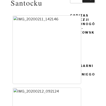
Santocku
CARITAS
DIECEZJI
ZIELONOGÓ
RSKO-
GORZOWSK
IEJ
KSIĘGARNI
A ŚW.
ANTONIEGO