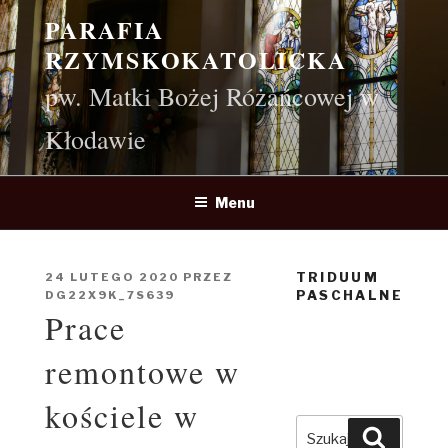
Przejdź
PARAFIA
do
RZYMSKOKATOLICKA
treści
pw. Matki Bożej Różańcowej w
Kłodawie
Menu
TRIDUUM
OPUBLIKOWANE
24 LUTEGO 2020
PRZEZ
PASCHALNE
W
DG22X9K_7S639
Prace
remontowe w
kościele w
Szukaj:
Szukaj