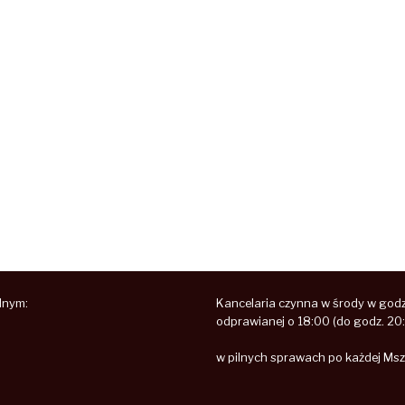
lnym:
Kancelaria czynna w środy w godz.
odprawianej o 18:00 (do godz. 20
w pilnych sprawach po każdej Msz