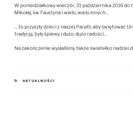
W poniedziałkowy wieczór, 31 października 2016 do n
Mikołaj, św. Faustyna i wielu, wielu innych…
… to przyszły dzieci z naszej Parafii, aby świętować
tradycją, były śpiewy i dużo, dużo radości…
Na zakończenie wysłaliśmy także światełko nadziei 
KATEGORIE
AKTUALNOŚCI
Nawigacja
wpisu