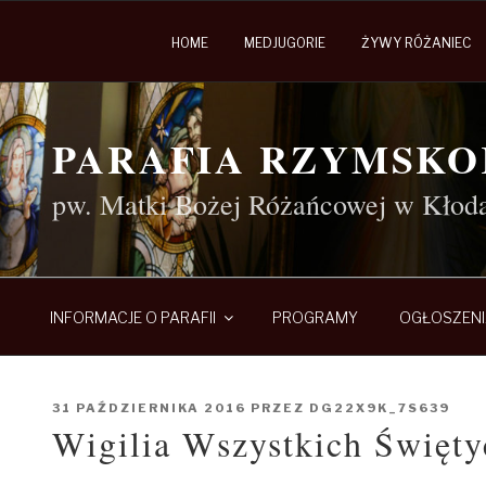
HOME
MEDJUGORIE
ŻYWY RÓŻANIEC
Przejdź
do
PARAFIA RZYMSK
treści
pw. Matki Bożej Różańcowej w Kłod
INFORMACJE O PARAFII
PROGRAMY
OGŁOSZENI
OPUBLIKOWANE
31 PAŹDZIERNIKA 2016
PRZEZ
DG22X9K_7S639
W
Wigilia Wszystkich Święty