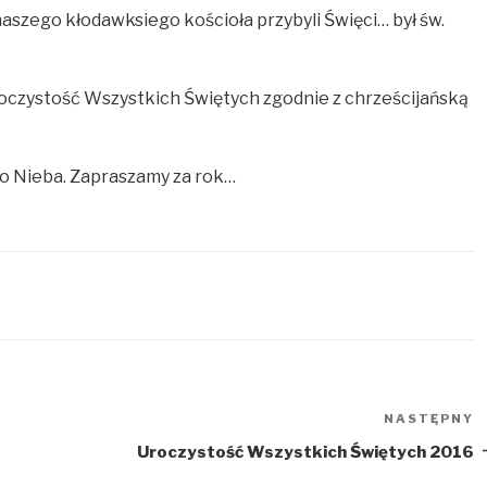
aszego kłodawksiego kościoła przybyli Święci… był św.
 Uroczystość Wszystkich Świętych zgodnie z chrześcijańską
do Nieba. Zapraszamy za rok…
NASTĘPNY
N
w
Uroczystość Wszystkich Świętych 2016