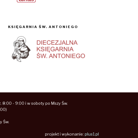
KSIĘGARNIA ŚW. ANTONIEGO
 8:00 - 9:00 i w soboty po Mszy Św.
:00)
y Św.
projekt i wykonanie:
plus1.pl