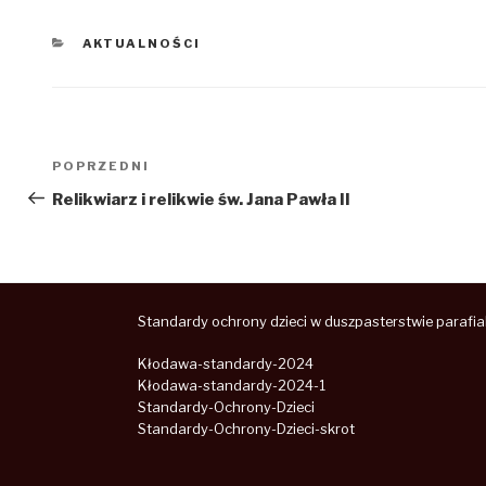
KATEGORIE
AKTUALNOŚCI
Nawigacja
POPRZEDNI
Poprzedni
wpisu
wpis
Relikwiarz i relikwie św. Jana Pawła II
Standardy ochrony dzieci w duszpasterstwie parafia
Kłodawa-standardy-2024
Kłodawa-standardy-2024-1
Standardy-Ochrony-Dzieci
Standardy-Ochrony-Dzieci-skrot