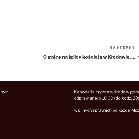
NASTĘPNY
N
w
O gałce na iglicy kościoła w Kłodawie….
lnym:
Kancelaria czynna w środy w godz.
odprawianej o 18:00 (do godz. 20
w pilnych sprawach po każdej Msz