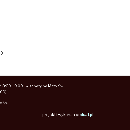
astępny
pis
 8:00 - 9:00 i w soboty po Mszy Św.
:00)
y Św.
projekt i wykonanie:
plus1.pl