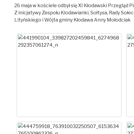
26 maja w kościele odbył się XI Kłodawski Przegląd P
Z inicjatywy Zespołu Klodawianki, Sołtysa, Rady Sołe
Lityńskiego i Wójta gminy Kłodawa Anny Mołodciak