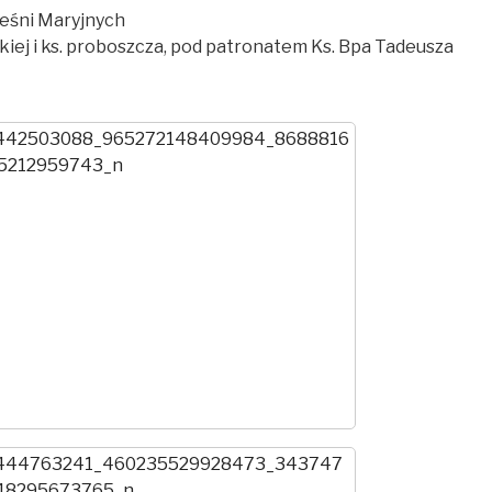
ieśni Maryjnych
ckiej i ks. proboszcza, pod patronatem Ks. Bpa Tadeusza