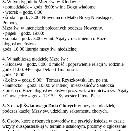
3.
W tym tygodniu Msze św. w Kłodawie:
• poniedziałek – godz. 8:00: w int. Bogu wiadomej
• wtorek – godz. 8:00:
• środa – godz. 8:00: Nowenna do Matki Bożej Nieustającej
Pomocy,
Msza św. w intencjach polecanych podczas Nowenny.
• piątek – godz. 19:00:
• sobota – godz. 8:00: w int. Agaty z ok. imienin o Boże
błogosławieństwo
godz. 18:00 liturgia mszy św. niedzielnej:
4.
W najbliższą niedzielę Msze św.:
• Kłodawa – godz. 8:00: o miłość i poprawienie relacji w rodzinie
godz.11:00: +Pelagia Dekiert 1m. po śm.
godz. 18:00:
• Łośno – godz. 9:00: +Tomasz Rzyszkowski 1m. po śm.
• Santocko – godz. 10:00: w intencji mieszkańców Santocka
z prośbą o Boże błogosławieństwo przez wstawiennictwo św. Agaty
• Chwalęcice – godz. 12:15: +Sylwester i Irena Piela
5.
Z okazji
Światowego Dnia Chorych
w przyszłą niedzielę
podczas każdej Mszy św. udzielimy sakramentu chorych.
6.
Osoby, które z różnych powodów nie przyjęły księdza w czasie
wizyty duszpasterskiej w terminie ustalonym, prosimy o zgłoszenie