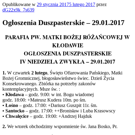
Opublikowane w
29 stycznia 2017
5 lutego 2017
przez
dG22x9k_7s639
Ogłoszenia Duszpasterskie – 29.01.2017
PARAFIA PW. MATKI BOŻEJ RÓŻAŃCOWEJ W
KŁODAWIE
OGŁOSZENIA DUSZPASTERSKIE
IV NIEDZIELA ZWYKŁA – 29.01.2017
1.
W czwartek
2 lutego
, Święto Ofiarowania Pańskiego, Matki
Bożej Gromnicznej, błogosławieństwo świec. Dzień Życia
Konsekrowanego. Zbiórka na potrzeby zakonów
kontemplacyjnych. Msze św. :
•
Kłodawa
– godz. 9:00: w int. Bogu wiadomej
godz. 18:00: +Mateusz Kudera 10m. po śm.
• Łośno
– godz. 17:00: +Dariusz Guszpit 11r. śm.
• Santocko
– godz. 17:00: ++Bronisław i Luba Krasowscy
• Chwalęcice
– godz. 19:00: +Andrzej Hajduk
2.
We wtorek obchodzimy wspomnienie św. Jana Bosko, Pr.