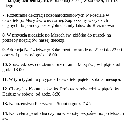
na
kolędę uzupełniającą
, która odbędzie się w sobotę 4, 11 i 18
lutego.
7.
Rozebranie dekoracji bożonarodzeniowych w kościele w
czwartek po Mszy św. wieczornej. Zapraszamy wszystkich
chętnych do pomocy, szczególnie kandydatów do Bierzmowania.
8.
W przyszłą niedzielę po Mszach św. zbiórka do puszek na
potrzeby hospicjów naszej diecezji.
9.
Adoracja Najświętszego Sakramentu w środę od 21:00 do 22:00
oraz w I piątek od godz. 18:00.
10.
Spowiedź św. codziennie przed ranną Mszą św., w I piątek od
godz. 18:00.
11.
W tym tygodniu przypada I czwartek, piątek i sobota miesiąca.
12.
Chorych z Komunią św. ks. Proboszcz odwiedzi w piątek, ks.
Dariusz w sobotę, od godz. 8:30.
13.
Nabożeństwo Pierwszych Sobót o godz. 7:45.
14.
Kancelaria parafialna czynna w sobotę bezpośrednio po Mszach
św.